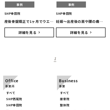
事例
事例
CONTACT
SHP幸田院
SHP幸田院
産後骨盤矯正で1ヶ月でウエスト4㎝ダウン！！
妊娠〜出産後の肩や腰の痛み。その原因は・・・
詳細を見る
詳細を見る
INFORMATION
1
Office
Business
SNS
事業所
事業
すべて
すべて
SHP西尾院
接骨院
SHP幸田院
整体院