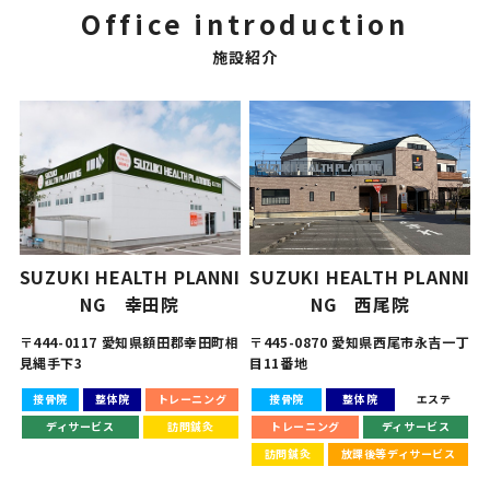
Office introduction
施設紹介
SUZUKI HEALTH PLANNI
SUZUKI HEALTH PLANNI
NG 幸田院
NG 西尾院
〒444-0117 愛知県額田郡幸田町相
〒445-0870 愛知県西尾市永吉一丁
見縄手下3
目11番地
接骨院
整体院
トレーニング
接骨院
整体院
エステ
ディサービス
訪問鍼灸
トレーニング
ディサービス
訪問鍼灸
放課後等ディサービス