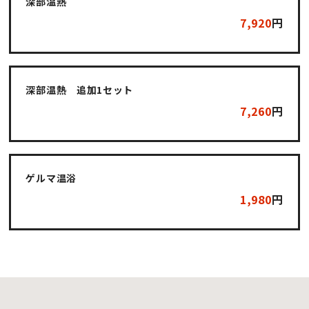
深部温熱
7,920
円
深部温熱 追加1セット
7,260
円
ゲルマ温浴
1,980
円