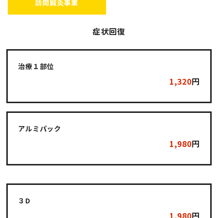
訪問鍼灸事業
PRICE
症状回復
治療１部位
1,320
円
アルミパック
1,980
円
３D
1,980
円