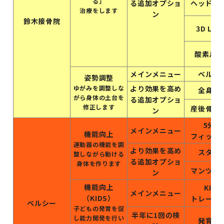
る」
る追加オプショ
ヘッドバ
治療をします
ン
鈴木接骨院
3D LIP
酸素ルー
メインメニュー
ベルト
姿勢調整
ゆがみを調整しな
より効果を高め
全身整
がら身体の土台を
る追加オプショ
修正します
産後骨盤
ン
5分間
メインメニュー
機能向上
フィット
運動器の機能を調
より効果を高め
スタイ
整しながら動ける
る追加オプショ
身体を作ります
マンツー
ン
機能向上
KIDS
メインメニュー
（KIDS）
トレーニ
ベルシー
子どもの発育を促
半年に1回の検
し能力開発を行い
発育検