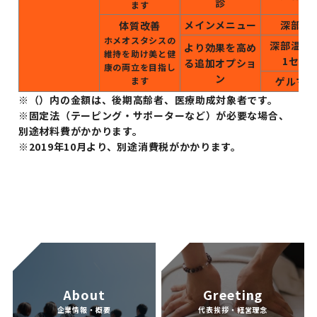
診
ます
メインメニュー
深部温
体質改善
ホメオスタシスの
深部温熱
より効果を高め
維持を助け美と健
1セッ
る追加オプショ
康の両立を目指し
ン
ます
ゲルマ温
※（）内の金額は、後期高齢者、医療助成対象者です。
※固定法（テーピング・サポーターなど）が必要な場合、
別途材料費がかかります。
※2019年10月より、別途消費税がかかります。
About
Greeting
企業情報・概要
代表挨拶・経営理念