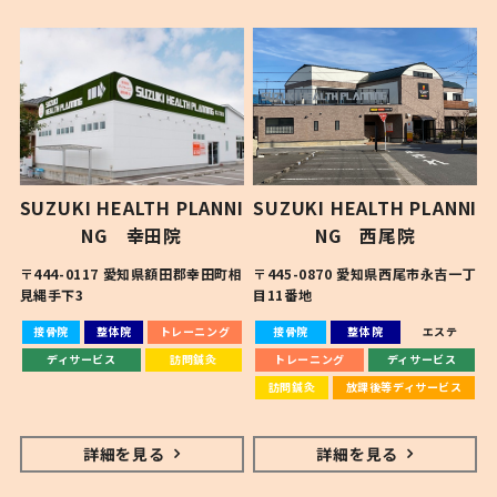
PRICE
SUZUKI HEALTH PLANNI
SUZUKI HEALTH PLANNI
NG 幸田院
NG 西尾院
〒444-0117 愛知県額田郡幸田町相
〒445-0870 愛知県西尾市永吉一丁
見縄手下3
目11番地
接骨院
整体院
トレーニング
接骨院
整体院
エステ
ディサービス
訪問鍼灸
トレーニング
ディサービス
訪問鍼灸
放課後等ディサービス
詳細を見る
詳細を見る